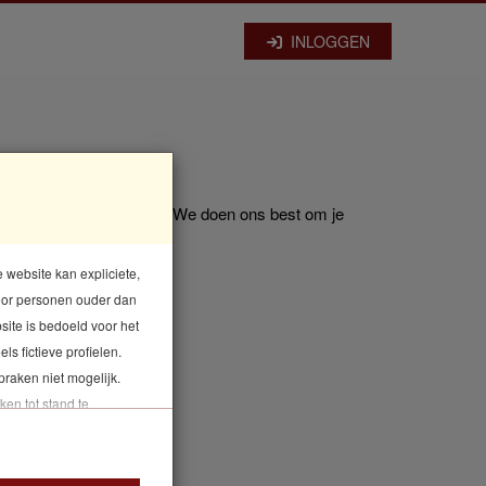
INLOGGEN
erust contact met ons op. We doen ons best om je
 website kan expliciete,
voor personen ouder dan
ite is bedoeld voor het
ls fictieve profielen.
spraken niet mogelijk.
ken tot stand te
 je vinden in de