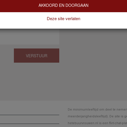
AKKOORD EN DOORGAAN
Deze site verlaten
VERSTUUR
De minimumleeftijd om deel te nemen a
meerderjarigheidsleeftijd). De site is 
hetebuurvrouwen.nl is een flirt-chat-pl