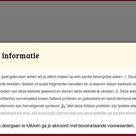
 informatie
ingen met betalingen, of als je andere problemen ondervindt, neem g
lgestelde vragen
of je vraag misschien al is gesteld en beantwoord.
 gaat gebruiken willen wij je attent maken op een aantal belangrijke zaken. 1. Deze
tinte beelden, teksten of audio fragmenten bevatten en is daarom alleen bedoeld 
worden van deze website geweerd en dienen deze website te verlaten. 2. Deze webs
rotische) conversaties tussen fictieve profielen en gebruikers en bevat derhalve dee
 herkennen aan het volgende symbool:
. Met deze fictieve profielen zijn fysieke af
tainment als doel, het is expliciet niet het doel van deze website om fysieke afspra
enst zijn Privacy en Algemene voorwaarden van toepassing. Deze voorwaarden kun
 doorgaan te klikken ga je akkoord met bovenstaande voorwaarden.
site.