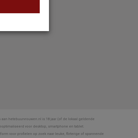
an hetebuurvrouwen.nl is 18 jaar (of de lokaal geldende
geoptimaliseerd voor desktop, smartphone en tablet.
atform voor profielen op zoek naar leuke, flirterige of spannende